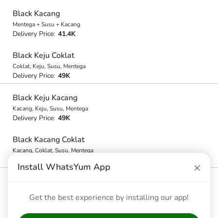
Black Kacang
Mentega + Susu + Kacang
Delivery Price:
41.4K
Black Keju Coklat
Coklat, Keju, Susu, Mentega
Delivery Price:
49K
Black Keju Kacang
Kacang, Keju, Susu, Mentega
Delivery Price:
49K
Black Kacang Coklat
Kacang, Coklat, Susu, Mentega
Delivery Price:
48.3K
×
Install WhatsYum App
Black Keju Kacang Coklat
Keju, Kacang, Coklat, Susu, Mentega
Get the best experience by installing our app!
Delivery Price:
56K