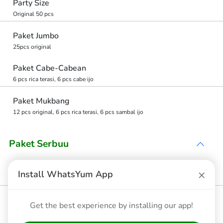
Party Size
Original 50 pcs
Paket Jumbo
25pcs original
Paket Cabe-Cabean
6 pcs rica terasi, 6 pcs cabe ijo
Paket Mukbang
12 pcs original, 6 pcs rica terasi, 6 pcs sambal ijo
Paket Serbuu
SERBU 2
×
Install WhatsYum App
Tagar shake 3 pcs, cabe ijo 3 pcs, rica terasi 3 pcs
SERBU 1
Get the best experience by installing our app!
Tagar Ori 3 pcs, Cabe Ijo 3 pcs, Rica Terasi 3 pcs