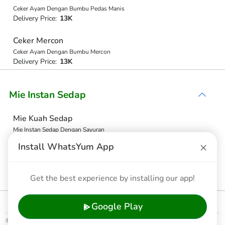
Ceker Ayam Dengan Bumbu Pedas Manis
Delivery Price:
13K
Ceker Mercon
Ceker Ayam Dengan Bumbu Mercon
Delivery Price:
13K
Mie Instan Sedap
Mie Kuah Sedap
Mie Instan Sedap Dengan Sayuran
Delivery Price:
7.5K
×
Install WhatsYum App
Mie Sedap Goreng
Mie Instan Sedap Goreng
Get the best experience by installing our app!
Delivery Price:
7.5K
Google Play
© 2026 WhatsYum Ltd