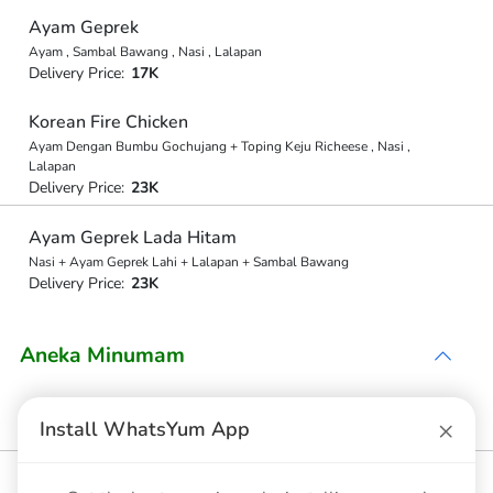
Ayam Geprek
Ayam , Sambal Bawang , Nasi , Lalapan
Delivery Price:
17K
Korean Fire Chicken
Ayam Dengan Bumbu Gochujang + Toping Keju Richeese , Nasi ,
Lalapan
Delivery Price:
23K
Ayam Geprek Lada Hitam
Nasi + Ayam Geprek Lahi + Lalapan + Sambal Bawang
Delivery Price:
23K
Aneka Minumam
Es Teh
×
Install WhatsYum App
Delivery Price:
5K
Es Jeruk