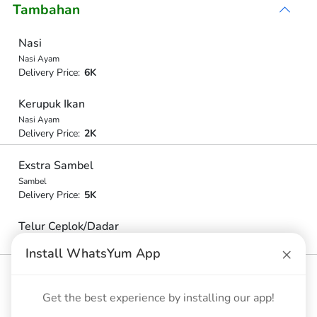
Tambahan
Nasi
Nasi Ayam
Delivery Price:
6K
Kerupuk Ikan
Nasi Ayam
Delivery Price:
2K
Exstra Sambel
Sambel
Delivery Price:
5K
Telur Ceplok/Dadar
Delivery Price:
7K
×
Install WhatsYum App
Aneka Sate
Pilih Salah Satu (Ati, Ampela Dan Usus)
Get the best experience by installing our app!
Delivery Price:
5K