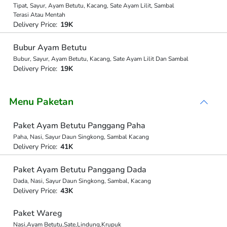
Tipat, Sayur, Ayam Betutu, Kacang, Sate Ayam Lilit, Sambal
Terasi Atau Mentah
Delivery Price:
19K
Bubur Ayam Betutu
Bubur, Sayur, Ayam Betutu, Kacang, Sate Ayam Lilit Dan Sambal
Delivery Price:
19K
Menu Paketan
Paket Ayam Betutu Panggang Paha
Paha, Nasi, Sayur Daun Singkong, Sambal Kacang
Delivery Price:
41K
Paket Ayam Betutu Panggang Dada
Dada, Nasi, Sayur Daun Singkong, Sambal, Kacang
Delivery Price:
43K
Paket Wareg
Nasi,Ayam Betutu,Sate,Lindung,Krupuk