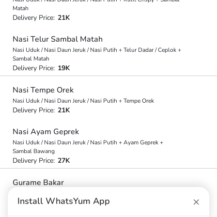
Matah
Delivery Price:
21K
Nasi Telur Sambal Matah
Nasi Uduk / Nasi Daun Jeruk / Nasi Putih + Telur Dadar / Ceplok +
Sambal Matah
Delivery Price:
19K
Nasi Tempe Orek
Nasi Uduk / Nasi Daun Jeruk / Nasi Putih + Tempe Orek
Delivery Price:
21K
Nasi Ayam Geprek
Nasi Uduk / Nasi Daun Jeruk / Nasi Putih + Ayam Geprek +
Sambal Bawang
Delivery Price:
27K
Gurame Bakar
Ikan Gurame Netto 350 Gram + Sambal Kecap + Lalapan
×
Install WhatsYum App
Delivery Price:
58K