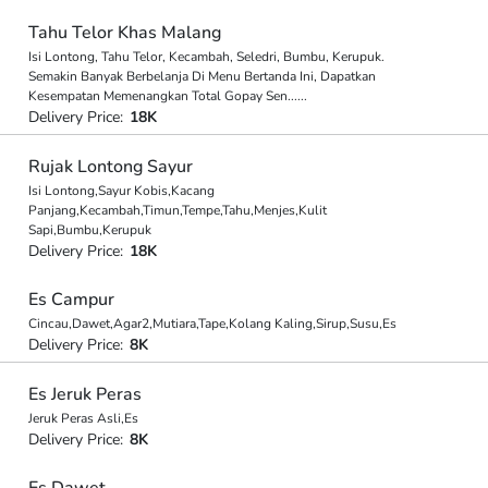
Tahu Telor Khas Malang
Isi Lontong, Tahu Telor, Kecambah, Seledri, Bumbu, Kerupuk.
Semakin Banyak Berbelanja Di Menu Bertanda Ini, Dapatkan
Kesempatan Memenangkan Total Gopay Sen
...
...
Delivery Price:
18K
Rujak Lontong Sayur
Isi Lontong,Sayur Kobis,Kacang
Panjang,Kecambah,Timun,Tempe,Tahu,Menjes,Kulit
Sapi,Bumbu,Kerupuk
Delivery Price:
18K
Es Campur
Cincau,Dawet,Agar2,Mutiara,Tape,Kolang Kaling,Sirup,Susu,Es
Delivery Price:
8K
Es Jeruk Peras
Jeruk Peras Asli,Es
Delivery Price:
8K